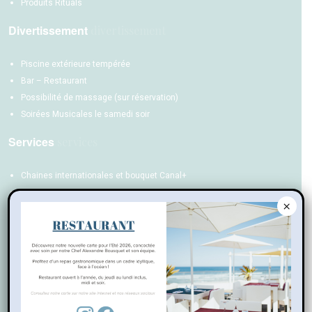
Produits Rituals
Divertissement
Piscine extérieure tempérée
Bar – Restaurant
Possibilité de massage (sur réservation)
Soirées Musicales le samedi soir
Services
Chaines internationales et bouquet Canal+
Wifi
×
Climatisation et chauffage individuel
Room service
VOTRE CHAMBRE